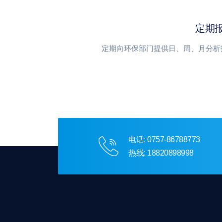
定期
定期向环保部门提供日、周、月分析
电话: 0757-86788773
热线: 18820898998